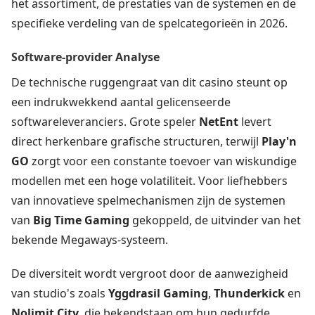
het assortiment, de prestaties van de systemen en de
specifieke verdeling van de spelcategorieën in 2026.
Software-provider Analyse
De technische ruggengraat van dit casino steunt op
een indrukwekkend aantal gelicenseerde
softwareleveranciers. Grote speler
NetEnt
levert
direct herkenbare grafische structuren, terwijl
Play'n
GO
zorgt voor een constante toevoer van wiskundige
modellen met een hoge volatiliteit. Voor liefhebbers
van innovatieve spelmechanismen zijn de systemen
van
Big Time Gaming
gekoppeld, de uitvinder van het
bekende Megaways-systeem.
De diversiteit wordt vergroot door de aanwezigheid
van studio's zoals
Yggdrasil Gaming
,
Thunderkick
en
Nolimit City
, die bekendstaan om hun gedurfde