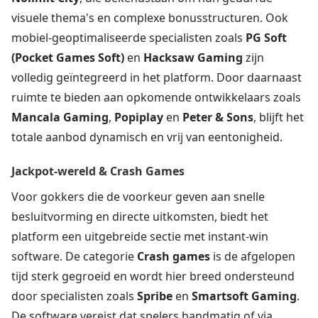
visuele thema's en complexe bonusstructuren. Ook
mobiel-geoptimaliseerde specialisten zoals
PG Soft
(Pocket Games Soft)
en
Hacksaw Gaming
zijn
volledig geïntegreerd in het platform. Door daarnaast
ruimte te bieden aan opkomende ontwikkelaars zoals
Mancala Gaming
,
Popiplay
en
Peter & Sons
, blijft het
totale aanbod dynamisch en vrij van eentonigheid.
Jackpot-wereld & Crash Games
Voor gokkers die de voorkeur geven aan snelle
besluitvorming en directe uitkomsten, biedt het
platform een uitgebreide sectie met instant-win
software. De categorie
Crash games
is de afgelopen
tijd sterk gegroeid en wordt hier breed ondersteund
door specialisten zoals
Spribe
en
Smartsoft Gaming
.
De software vereist dat spelers handmatig of via