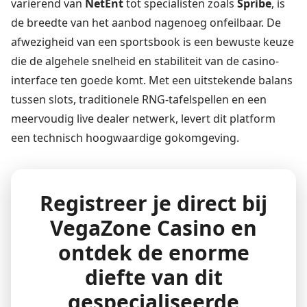
variërend van
NetEnt
tot specialisten zoals
Spribe
, is
de breedte van het aanbod nagenoeg onfeilbaar. De
afwezigheid van een sportsbook is een bewuste keuze
die de algehele snelheid en stabiliteit van de casino-
interface ten goede komt. Met een uitstekende balans
tussen slots, traditionele RNG-tafelspellen en een
meervoudig live dealer netwerk, levert dit platform
een technisch hoogwaardige gokomgeving.
Registreer je direct bij
VegaZone Casino en
ontdek de enorme
diefte van dit
gespecialiseerde