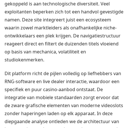
gekoppeld is aan technologische diversiteit. Veel
exploitanten beperken zich tot een handvol gevestigde
namen. Deze site integreert juist een ecosysteem
waarin zowel marktleiders als onafhankelijke niche-
ontwikkelaars een plek krijgen. De navigatiestructuur
reageert direct en filtert de duizenden titels vloeiend
op basis van mechanica, volatiliteit en
studiokenmerken.
Dit platform richt de pijlen volledig op liefhebbers van
RNG-software en live dealer interactie, waardoor een
specifiek en puur casino-aanbod ontstaat. De
integratie van mobiele standaarden zorgt ervoor dat
de zware grafische elementen van moderne videoslots
zonder haperingen laden op elk apparaat. In deze
diepgaande analyse ontleden we de architectuur van