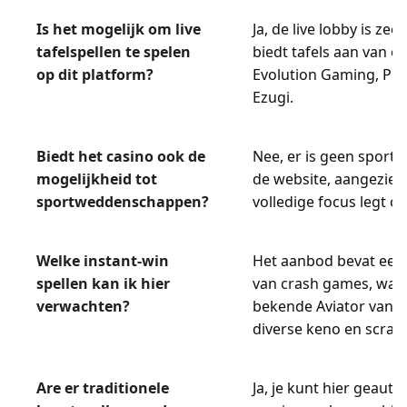
Is het mogelijk om live
Ja, de live lobby is zee
tafelspellen te spelen
biedt tafels aan van 
op dit platform?
Evolution Gaming, Pra
Ezugi.
Biedt het casino ook de
Nee, er is geen sport
mogelijkheid tot
de website, aangezien
sportweddenschappen?
volledige focus legt o
Welke instant-win
Het aanbod bevat een
spellen kan ik hier
van crash games, waa
verwachten?
bekende Aviator van S
diverse keno en scratc
Are er traditionele
Ja, je kunt hier geau